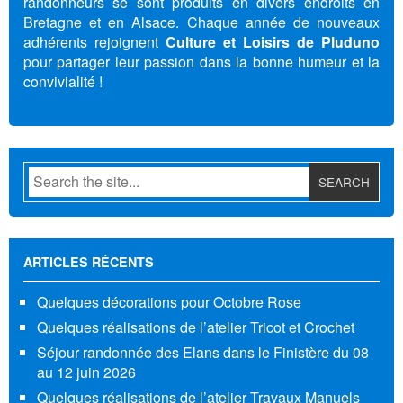
randonneurs se sont produits en divers endroits en
Bretagne et en Alsace. Chaque année de nouveaux
adhérents rejoignent
Culture et Loisirs de Pluduno
pour partager leur passion dans la bonne humeur et la
convivialité !
ARTICLES RÉCENTS
Quelques décorations pour Octobre Rose
Quelques réalisations de l’atelier Tricot et Crochet
Séjour randonnée des Elans dans le Finistère du 08
au 12 juin 2026
Quelques réalisations de l’atelier Travaux Manuels