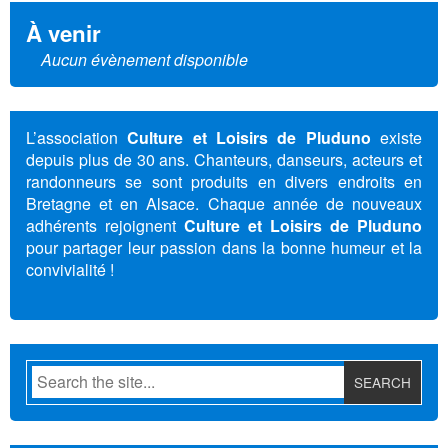
À venir
Aucun évènement disponible
L’association
Culture et Loisirs de Pluduno
existe
depuis plus de 30 ans. Chanteurs, danseurs, acteurs et
randonneurs se sont produits en divers endroits en
Bretagne et en Alsace. Chaque année de nouveaux
adhérents rejoignent
Culture et Loisirs de Pluduno
pour partager leur passion dans la bonne humeur et la
convivialité !