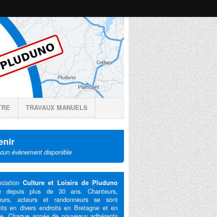
TRE
TRAVAUX MANUELS
enir
cun évènement disponible
ociation
Culture et Loisirs de Pluduno
te depuis plus de 30 ans. Chanteurs,
eurs, acteurs et randonneurs se sont
its en divers endroits en Bretagne et en
ce. Chaque année de nouveaux adhérents