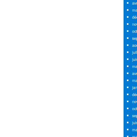
av
ma
dé
no
oc
se
ao
jui
ju
ma
av
ma
ja
dé
no
oc
se
ju
ma
ma