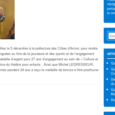
rejoi
parta
la con
lles le 5 décembre à la préfecture des Côtes d’Armor, pour rendre
guées au titre de la jeunesse et des sports et de l’engagement
ARTI
daille d’argent pour 27 ans d’engagement au sein de « Culture et
Qu
ce du théâtre pour enfants . Ainsi que Michel LEDRESSEUR,
Que
res pendant 24 ans a reçu la médaille de bronze à titre posthume
Cr
Sé
du
Qu
Ma
Ro