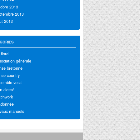
tobre 2013
ptembre 2013
ût 2013
GORIES
 floral
sociation générale
nse bretonne
nse country
semble vocal
n classé
tchwork
ndonnée
avaux manuels