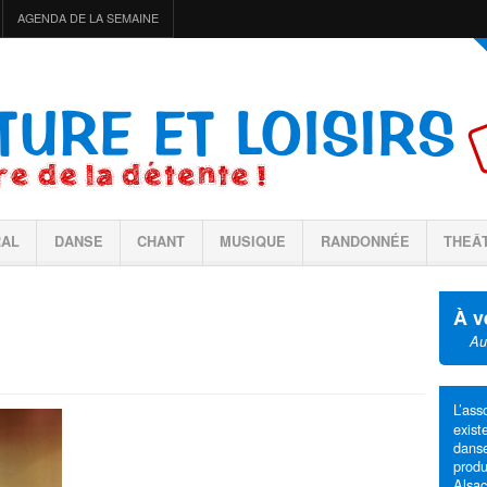
AGENDA DE LA SEMAINE
RAL
DANSE
CHANT
MUSIQUE
RANDONNÉE
THEÂ
À v
Au
L’ass
exis
dans
produ
Alsa