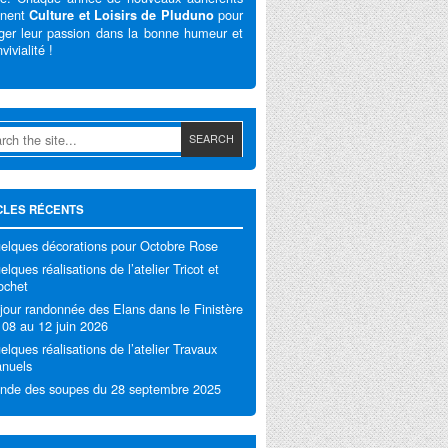
gnent
pour
Culture et Loisirs de Pluduno
ger leur passion dans la bonne humeur et
vivialité !
CLES RÉCENTS
elques décorations pour Octobre Rose
lques réalisations de l’atelier Tricot et
ochet
jour randonnée des Elans dans le Finistère
 08 au 12 juin 2026
elques réalisations de l’atelier Travaux
nuels
nde des soupes du 28 septembre 2025