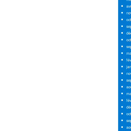
av
no
oc
se
dé
oc
se
ma
fé
ja
no
se
ao
ma
fé
dé
oc
se
ao