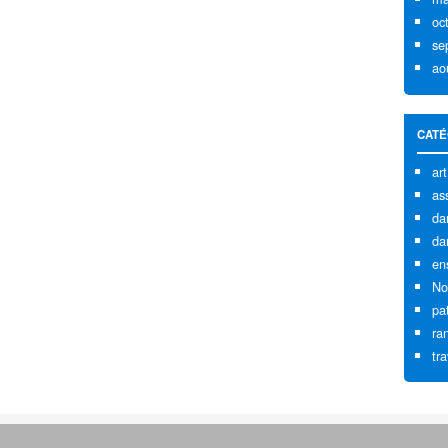
oc
se
ao
CATÉ
art
as
da
da
en
No
pa
ra
tr