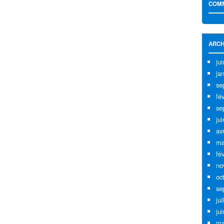
COMM
ARCH
ju
ja
se
fé
se
ju
av
ma
fé
no
oc
se
jui
ju
ma