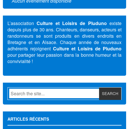
Aucun évènement disponible
L’association
Culture et Loisirs de Pluduno
existe
depuis plus de 30 ans. Chanteurs, danseurs, acteurs et
randonneurs se sont produits en divers endroits en
Bretagne et en Alsace. Chaque année de nouveaux
adhérents rejoignent
Culture et Loisirs de Pluduno
pour partager leur passion dans la bonne humeur et la
convivialité !
ARTICLES RÉCENTS