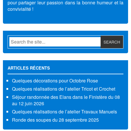
pour partager leur passion dans la bonne humeur et la
convivialité !
ARTICLES RÉCENTS
Quelques décorations pour Octobre Rose
Quelques réalisations de l’atelier Tricot et Crochet
Séjour randonnée des Elans dans le Finistère du 08
au 12 juin 2026
Quelques réalisations de l’atelier Travaux Manuels
Ronde des soupes du 28 septembre 2025