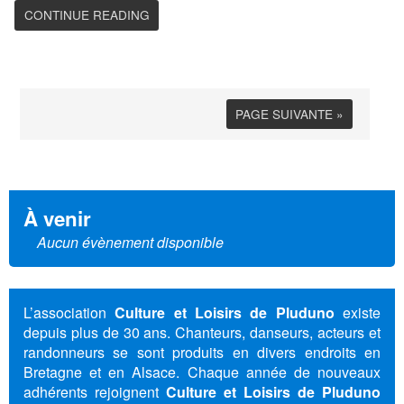
CONTINUE READING
PAGE SUIVANTE »
À venir
Aucun évènement disponible
L’association
Culture et Loisirs de Pluduno
existe
depuis plus de 30 ans. Chanteurs, danseurs, acteurs et
randonneurs se sont produits en divers endroits en
Bretagne et en Alsace. Chaque année de nouveaux
adhérents rejoignent
Culture et Loisirs de Pluduno