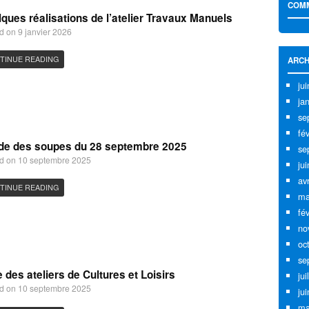
COMM
ques réalisations de l’atelier Travaux Manuels
d on 9 janvier 2026
TINUE READING
ARCH
ju
ja
se
fé
de des soupes du 28 septembre 2025
se
d on 10 septembre 2025
ju
av
TINUE READING
ma
fé
no
oc
se
e des ateliers de Cultures et Loisirs
jui
d on 10 septembre 2025
ju
ma