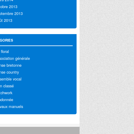
tobre 2013
ptembre 2013
ût 2013
GORIES
 floral
sociation générale
nse bretonne
nse country
semble vocal
n classé
tchwork
ndonnée
avaux manuels