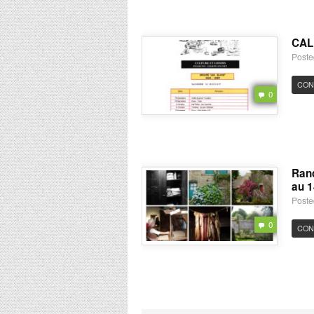
CAL
Poste
CON
0
Rand
au 1
Poste
0
CON