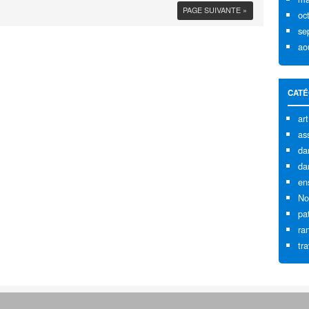
PAGE SUIVANTE »
oc
se
ao
CATÉ
art
as
da
da
en
No
pa
ra
tr