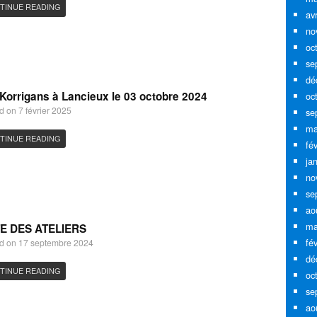
TINUE READING
av
no
oc
se
dé
Korrigans à Lancieux le 03 octobre 2024
oc
d on 7 février 2025
se
ma
TINUE READING
fé
ja
no
se
ao
ma
TE DES ATELIERS
fé
d on 17 septembre 2024
dé
TINUE READING
oc
se
ao