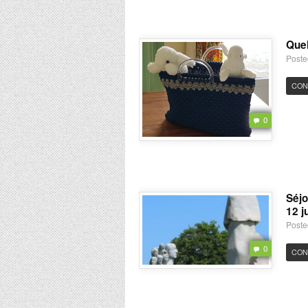
Quel
Poste
CON
0
Séjo
12 j
Poste
0
CON