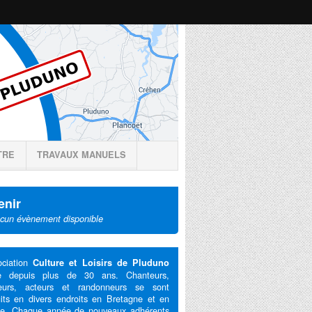
TRE
TRAVAUX MANUELS
enir
cun évènement disponible
ociation
Culture et Loisirs de Pluduno
te depuis plus de 30 ans. Chanteurs,
eurs, acteurs et randonneurs se sont
its en divers endroits en Bretagne et en
ce. Chaque année de nouveaux adhérents