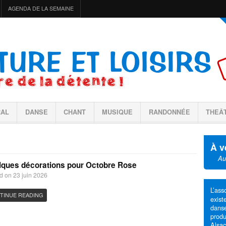
AGENDA DE LA SEMAINE
RAL
DANSE
CHANT
MUSIQUE
RANDONNÉE
THEÂ
À v
Au
ques décorations pour Octobre Rose
d on 23 juin 2026
L’ass
TINUE READING
exis
dans
produ
Alsa