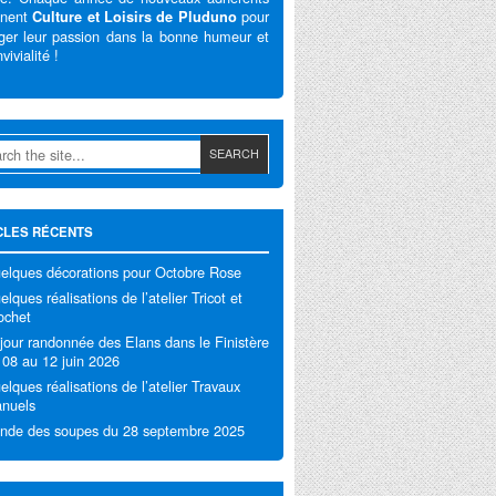
gnent
pour
Culture et Loisirs de Pluduno
ger leur passion dans la bonne humeur et
vivialité !
CLES RÉCENTS
elques décorations pour Octobre Rose
lques réalisations de l’atelier Tricot et
ochet
jour randonnée des Elans dans le Finistère
 08 au 12 juin 2026
elques réalisations de l’atelier Travaux
nuels
nde des soupes du 28 septembre 2025