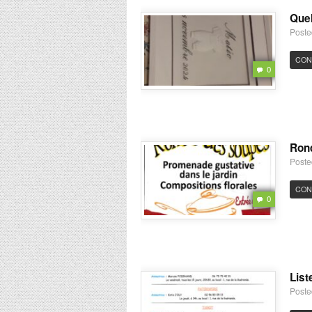
Quel
Poste
CON
0
Ron
Poste
CON
0
List
Poste