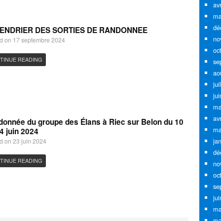
av
ma
dé
ENDRIER DES SORTIES DE RANDONNEE
no
d on 17 septembre 2024
oc
TINUE READING
se
ao
jui
ju
ma
av
onnée du groupe des Élans à Riec sur Belon du 10
ma
4 juin 2024
ja
d on 23 juin 2024
dé
TINUE READING
no
oc
se
ju
ma
ma