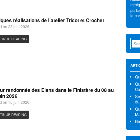
rejoi
parta
la con
ques réalisations de l’atelier Tricot et Crochet
d on 23 juin 2026
TINUE READING
ARTI
Qu
Que
Cr
ur randonnée des Elans dans le Finistère du 08 au
uin 2026
Sé
du
d on 15 juin 2026
Qu
Ma
TINUE READING
Ro