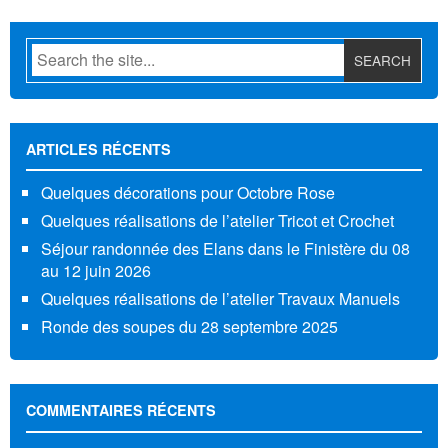
ARTICLES RÉCENTS
Quelques décorations pour Octobre Rose
Quelques réalisations de l’atelier Tricot et Crochet
Séjour randonnée des Elans dans le Finistère du 08
au 12 juin 2026
Quelques réalisations de l’atelier Travaux Manuels
Ronde des soupes du 28 septembre 2025
COMMENTAIRES RÉCENTS